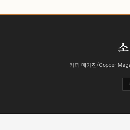
소
카퍼 매거진(Copper M