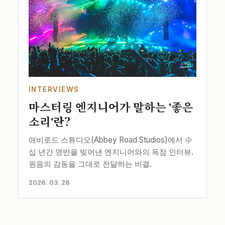
INTERVIEWS
마스터링 엔지니어가 말하는 '좋은
소리'란?
애비로드 스튜디오(Abbey Road Studios)에서 수
십 년간 명반을 빚어낸 엔지니어와의 독점 인터뷰.
원음의 감동을 그대로 전달하는 비결.
2026. 03. 28