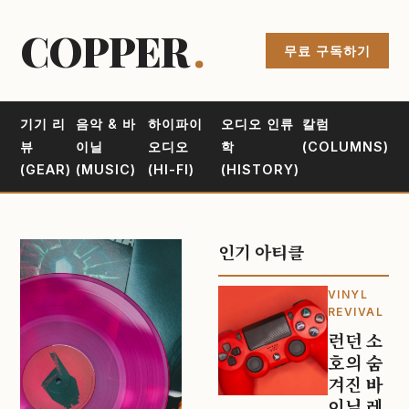
COPPER
.
무료 구독하기
기기 리
음악 & 바
하이파이
오디오 인류
칼럼
뷰
이닐
오디오
학
(COLUMNS)
(GEAR)
(MUSIC)
(HI-FI)
(HISTORY)
인기 아티클
VINYL
REVIVAL
런던 소
호의 숨
겨진 바
이닐 레