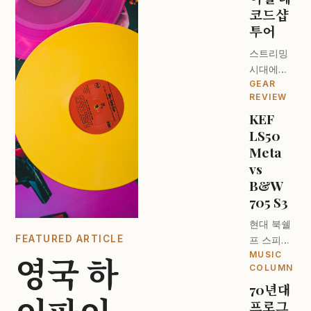
코드샵
투어
스트리밍
시대에도
GEAR
턴테이블
REVIEW
이 돌아가
KEF
는 이유. 런
LS50
던 오디오
파일들의
Meta
성지를 찾
vs
아서.
B&W
705 S3
현대 북쉘
FEATURED ARTICLE
프 스피커
MUSIC
의 최강자
영국 하
COLUMN
는 누구인
70년대
가? 디자
프로그
인과 사운