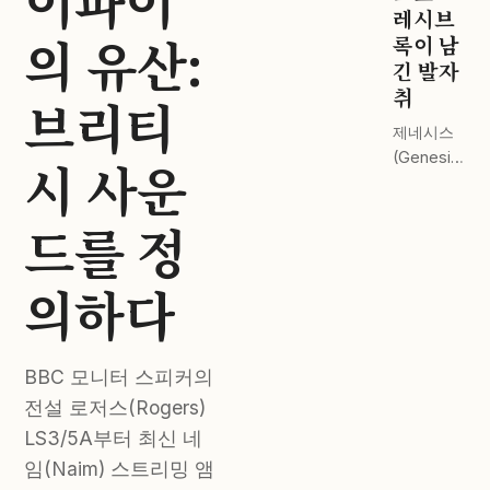
이파이
드 스테이
레시브
의 유산:
지 전격 비
록이 남
교.
긴 발자
취
브리티
제네시스
(Genesis)
시 사운
부터 핑크
플로이드
드를 정
(Pink
Floyd)까
지. 완벽한
의하다
마스터링
이 주는 감
동.
BBC 모니터 스피커의
전설 로저스(Rogers)
LS3/5A부터 최신 네
임(Naim) 스트리밍 앰