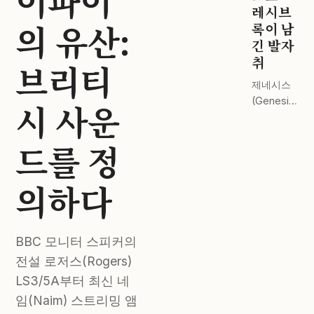
이파이
드 스테이
레시브
의 유산:
지 전격 비
록이 남
교.
긴 발자
취
브리티
제네시스
(Genesis)
시 사운
부터 핑크
플로이드
드를 정
(Pink
Floyd)까
지. 완벽한
의하다
마스터링
이 주는 감
동.
BBC 모니터 스피커의
전설 로저스(Rogers)
LS3/5A부터 최신 네
임(Naim) 스트리밍 앰