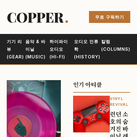
COPPER
.
무료 구독하기
기기 리
음악 & 바
하이파이
오디오 인류
칼럼
뷰
이닐
오디오
학
(COLUMNS)
(GEAR)
(MUSIC)
(HI-FI)
(HISTORY)
인기 아티클
VINYL
REVIVAL
런던 소
호의 숨
겨진 바
이닐 레