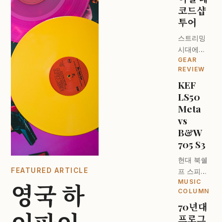
코드샵
투어
스트리밍
시대에도
GEAR
턴테이블
REVIEW
이 돌아가
KEF
는 이유. 런
LS50
던 오디오
파일들의
Meta
성지를 찾
vs
아서.
B&W
705 S3
현대 북쉘
FEATURED ARTICLE
프 스피커
MUSIC
의 최강자
영국 하
COLUMN
는 누구인
70년대
가? 디자
프로그
인과 사운