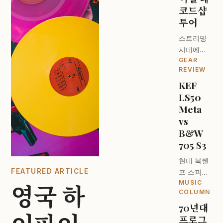
코드샵
투어
스트리밍
시대에도
GEAR
턴테이블
REVIEW
이 돌아가
KEF
는 이유. 런
LS50
던 오디오
파일들의
Meta
성지를 찾
vs
아서.
B&W
705 S3
현대 북쉘
FEATURED ARTICLE
프 스피커
MUSIC
의 최강자
영국 하
COLUMN
는 누구인
70년대
가? 디자
프로그
인과 사운