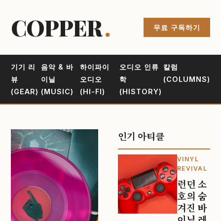
COPPER
.
무료 구독하기
기기 리
음악 & 바
하이파이
오디오 인류
칼럼
뷰
이닐
오디오
학
(COLUMNS)
(GEAR)
(MUSIC)
(HI-FI)
(HISTORY)
인기 아티클
VINYL
REVIVAL
런던 소
호의 숨
겨진 바
이닐 레