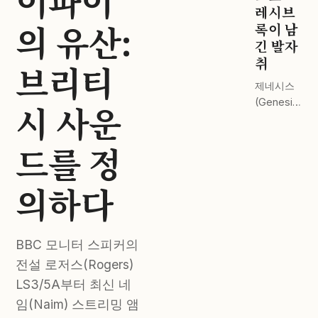
이파이
드 스테이
레시브
의 유산:
지 전격 비
록이 남
교.
긴 발자
취
브리티
제네시스
(Genesis)
시 사운
부터 핑크
플로이드
드를 정
(Pink
Floyd)까
지. 완벽한
의하다
마스터링
이 주는 감
동.
BBC 모니터 스피커의
전설 로저스(Rogers)
LS3/5A부터 최신 네
임(Naim) 스트리밍 앰