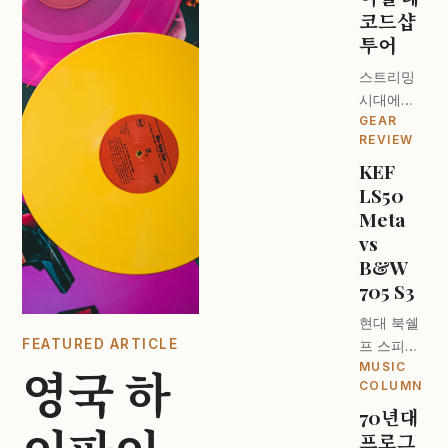
코드샵
투어
스트리밍
시대에도
GEAR
턴테이블
REVIEW
이 돌아가
KEF
는 이유. 런
LS50
던 오디오
파일들의
Meta
성지를 찾
vs
아서.
B&W
705 S3
현대 북쉘
FEATURED ARTICLE
프 스피커
MUSIC
의 최강자
영국 하
COLUMN
는 누구인
70년대
가? 디자
프로그
인과 사운