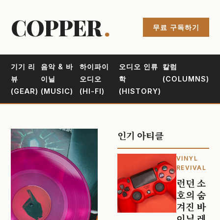
COPPER
.
무료 구독하기
기기 리
음악 & 바
하이파이
오디오 인류
칼럼
뷰
이닐
오디오
학
(COLUMNS)
(GEAR)
(MUSIC)
(HI-FI)
(HISTORY)
인기 아티클
VINYL
REVIVAL
런던 소
호의 숨
겨진 바
이닐 레