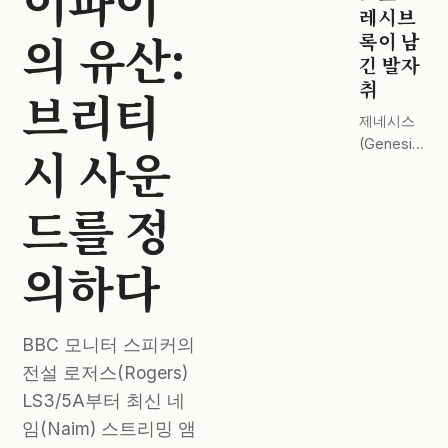
이파이
드 스테이
레시브
의 유산:
지 전격 비
록이 남
교.
긴 발자
취
브리티
제네시스
(Genesis)
시 사운
부터 핑크
플로이드
드를 정
(Pink
Floyd)까
지. 완벽한
의하다
마스터링
이 주는 감
동.
BBC 모니터 스피커의
전설 로저스(Rogers)
LS3/5A부터 최신 네
임(Naim) 스트리밍 앰