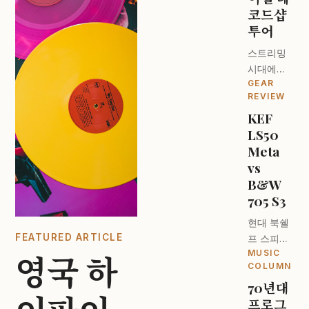
코드샵
투어
스트리밍
시대에도
GEAR
턴테이블
REVIEW
이 돌아가
KEF
는 이유. 런
LS50
던 오디오
파일들의
Meta
성지를 찾
vs
아서.
B&W
705 S3
현대 북쉘
FEATURED ARTICLE
프 스피커
MUSIC
의 최강자
영국 하
COLUMN
는 누구인
70년대
가? 디자
프로그
인과 사운