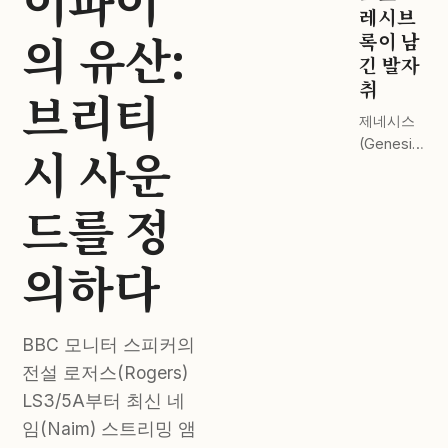
이파이
드 스테이
레시브
의 유산:
지 전격 비
록이 남
교.
긴 발자
취
브리티
제네시스
(Genesis)
시 사운
부터 핑크
플로이드
드를 정
(Pink
Floyd)까
지. 완벽한
의하다
마스터링
이 주는 감
동.
BBC 모니터 스피커의
전설 로저스(Rogers)
LS3/5A부터 최신 네
임(Naim) 스트리밍 앰