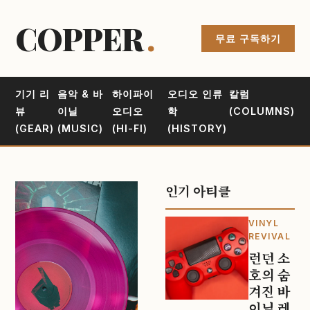
COPPER
.
무료 구독하기
기기 리
음악 & 바
하이파이
오디오 인류
칼럼
뷰
이닐
오디오
학
(COLUMNS)
(GEAR)
(MUSIC)
(HI-FI)
(HISTORY)
인기 아티클
VINYL
REVIVAL
런던 소
호의 숨
겨진 바
이닐 레