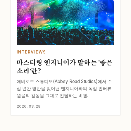
INTERVIEWS
마스터링 엔지니어가 말하는 '좋은
소리'란?
애비로드 스튜디오(Abbey Road Studios)에서 수
십 년간 명반을 빚어낸 엔지니어와의 독점 인터뷰.
원음의 감동을 그대로 전달하는 비결.
2026. 03. 28