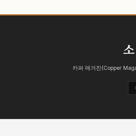
소
카퍼 매거진(Copper M