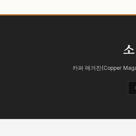
소
카퍼 매거진(Copper M