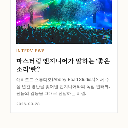
INTERVIEWS
마스터링 엔지니어가 말하는 '좋은
소리'란?
애비로드 스튜디오(Abbey Road Studios)에서 수
십 년간 명반을 빚어낸 엔지니어와의 독점 인터뷰.
원음의 감동을 그대로 전달하는 비결.
2026. 03. 28