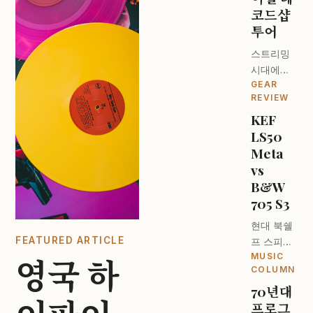
코드샵
투어
스트리밍
시대에도
GEAR
턴테이블
REVIEW
이 돌아가
KEF
는 이유. 런
LS50
던 오디오
파일들의
Meta
성지를 찾
vs
아서.
B&W
705 S3
현대 북쉘
FEATURED ARTICLE
프 스피커
MUSIC
의 최강자
영국 하
COLUMN
는 누구인
70년대
가? 디자
프로그
인과 사운