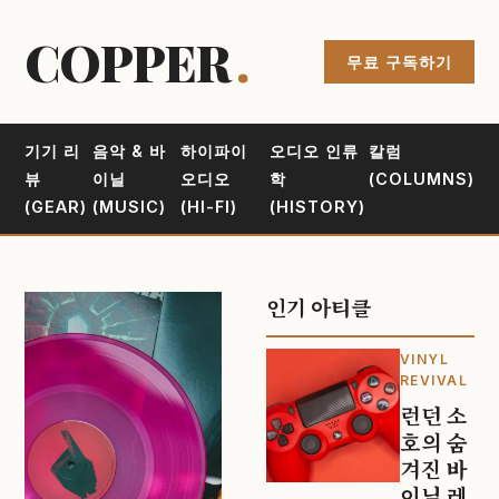
COPPER
.
무료 구독하기
기기 리
음악 & 바
하이파이
오디오 인류
칼럼
뷰
이닐
오디오
학
(COLUMNS)
(GEAR)
(MUSIC)
(HI-FI)
(HISTORY)
인기 아티클
VINYL
REVIVAL
런던 소
호의 숨
겨진 바
이닐 레