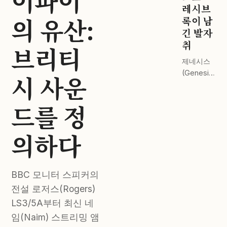
이파이
드 스테이
레시브
의 유산:
지 전격 비
록이 남
교.
긴 발자
취
브리티
제네시스
(Genesis)
시 사운
부터 핑크
플로이드
드를 정
(Pink
Floyd)까
지. 완벽한
의하다
마스터링
이 주는 감
동.
BBC 모니터 스피커의
전설 로저스(Rogers)
LS3/5A부터 최신 네
임(Naim) 스트리밍 앰