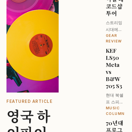
코드샵
투어
스트리밍
시대에도
GEAR
턴테이블
REVIEW
이 돌아가
KEF
는 이유. 런
LS50
던 오디오
파일들의
Meta
성지를 찾
vs
아서.
B&W
705 S3
현대 북쉘
FEATURED ARTICLE
프 스피커
MUSIC
의 최강자
영국 하
COLUMN
는 누구인
70년대
가? 디자
프로그
인과 사운