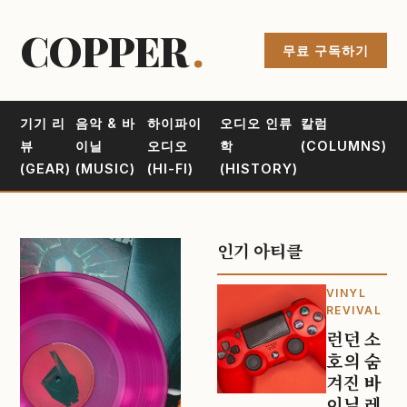
COPPER
.
무료 구독하기
기기 리
음악 & 바
하이파이
오디오 인류
칼럼
뷰
이닐
오디오
학
(COLUMNS)
(GEAR)
(MUSIC)
(HI-FI)
(HISTORY)
인기 아티클
VINYL
REVIVAL
런던 소
호의 숨
겨진 바
이닐 레