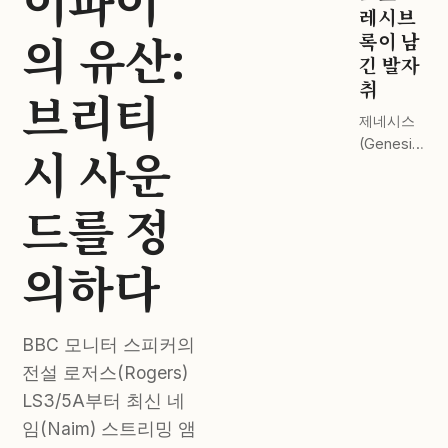
이파이
드 스테이
레시브
의 유산:
지 전격 비
록이 남
교.
긴 발자
취
브리티
제네시스
(Genesis)
시 사운
부터 핑크
플로이드
드를 정
(Pink
Floyd)까
지. 완벽한
의하다
마스터링
이 주는 감
동.
BBC 모니터 스피커의
전설 로저스(Rogers)
LS3/5A부터 최신 네
임(Naim) 스트리밍 앰