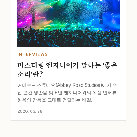
INTERVIEWS
마스터링 엔지니어가 말하는 '좋은
소리'란?
애비로드 스튜디오(Abbey Road Studios)에서 수
십 년간 명반을 빚어낸 엔지니어와의 독점 인터뷰.
원음의 감동을 그대로 전달하는 비결.
2026. 03. 28