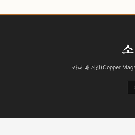
소
카퍼 매거진(Copper M