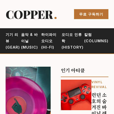
COPPER
.
무료 구독하기
기기 리
음악 & 바
하이파이
오디오 인류
칼럼
뷰
이닐
오디오
학
(COLUMNS)
(GEAR)
(MUSIC)
(HI-FI)
(HISTORY)
인기 아티클
VINYL
REVIVAL
런던 소
호의 숨
겨진 바
이닐 레