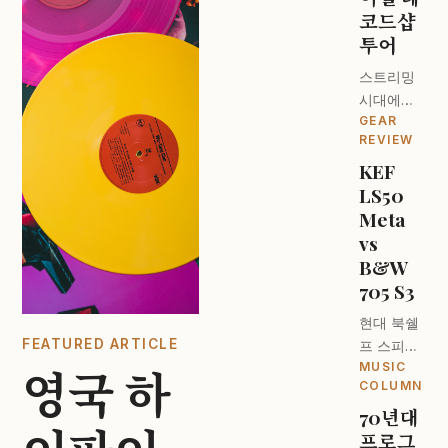
코드샵
투어
스트리밍
시대에도
GEAR
턴테이블
REVIEW
이 돌아가
KEF
는 이유. 런
LS50
던 오디오
파일들의
Meta
성지를 찾
vs
아서.
B&W
705 S3
현대 북쉘
FEATURED ARTICLE
프 스피커
MUSIC
의 최강자
영국 하
COLUMN
는 누구인
70년대
가? 디자
프로그
인과 사운