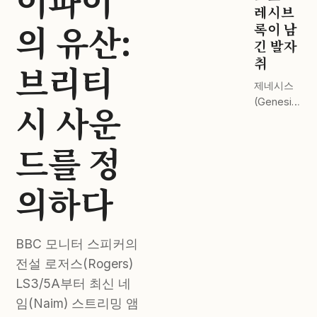
이파이
드 스테이
레시브
의 유산:
지 전격 비
록이 남
교.
긴 발자
취
브리티
제네시스
(Genesis)
시 사운
부터 핑크
플로이드
드를 정
(Pink
Floyd)까
지. 완벽한
의하다
마스터링
이 주는 감
동.
BBC 모니터 스피커의
전설 로저스(Rogers)
LS3/5A부터 최신 네
임(Naim) 스트리밍 앰